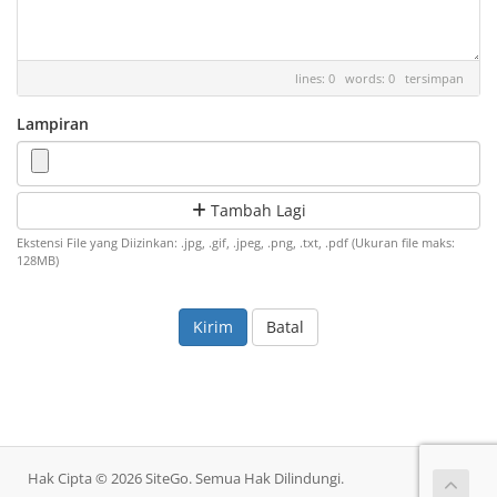
lines: 0 words: 0
tersimpan
Lampiran
Tambah Lagi
Ekstensi File yang Diizinkan: .jpg, .gif, .jpeg, .png, .txt, .pdf (Ukuran file maks:
128MB)
Batal
Hak Cipta © 2026 SiteGo. Semua Hak Dilindungi.